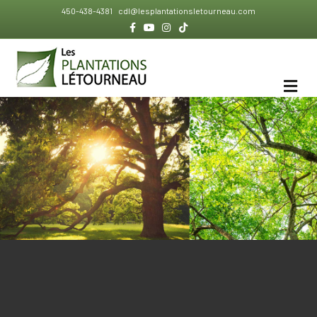
450-438-4381
cdl@lesplantationsletourneau.com
Facebook
Youtube
Instagram
Tiktok
ME