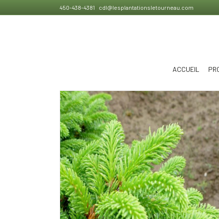
450-438-4381
cdl@lesplantationsletourneau.com
ACCUEIL
PR