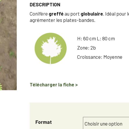
DESCRIPTION
Conifère
greffé
au port
globulaire
. Idéal pou
agrémenter les plates-bandes.
H: 60 cm L: 80 cm
Zone: 2b
Croissance: Moyenne
Télécharger la fiche >
Format