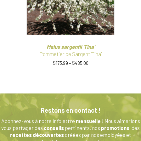
Malus sargentii ‘Tina’
Pommetier de Sargent ‘Tina’
$
173.99
–
$
485.00
Ce
produit
a
plusieurs
variations.
Les
Restons en contact !
options
peuvent
Abonnez-vous à notre infolettre
mensuelle
! Nous aimerions
être
vous partager des
conseils
pertinents, nos
promotions
, des
choisies
recettes découvertes
créées par nos employées et
sur