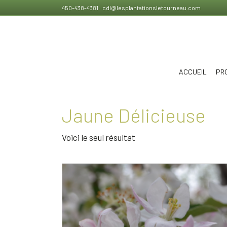
450-438-4381
cdl@lesplantationsletourneau.com
ACCUEIL
PR
Jaune Délicieuse
Voici le seul résultat