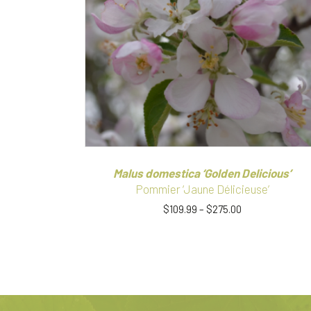
Malus domestica ‘Golden Delicious’
Pommier ‘Jaune Délicieuse’
$
109.99
–
$
275.00
Ce
produit
a
plusieurs
variations.
Les