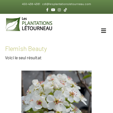
450-438-4381
cdl@lesplantationsletourneau.com
Facebook
Youtube
Instagram
Tiktok
ME
Flemish Beauty
Voici le seul résultat