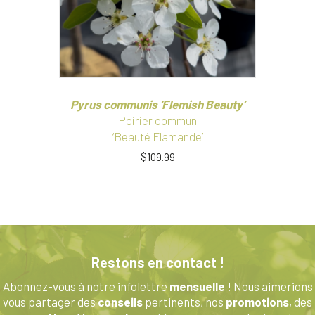
Pyrus communis ‘Flemish Beauty’
Poirier commun
‘Beauté Flamande’
$
109.99
Ce
produit
a
plusieurs
variations.
Les
Restons en contact !
options
peuvent
Abonnez-vous à notre infolettre
mensuelle
! Nous aimerions
être
vous partager des
conseils
pertinents, nos
promotions
, des
choisies