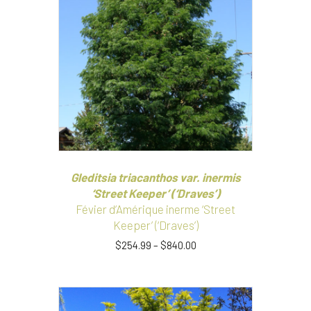
Les
options
peuvent
être
choisies
sur
la
page
du
produit
Gleditsia triacanthos var. inermis
‘Street Keeper’ (‘Draves’)
Févier d’Amérique inerme ‘Street
Keeper’ (‘Draves’)
$
254.99
–
$
840.00
Ce
produit
a
plusieurs