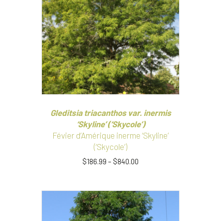
options
peuvent
être
choisies
sur
la
page
du
produit
Gleditsia triacanthos var. inermis
‘Skyline’ (‘Skycole’)
Févier d’Amérique inerme ‘Skyline’
(‘Skycole’)
$
186.99
–
$
840.00
Ce
produit
a
plusieurs
variations.