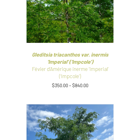
être
choisies
sur
la
page
du
produit
Gleditsia triacanthos var. inermis
‘Imperial’ (‘Impcole’)
Févier d’Amérique inerme ‘Imperial’
(‘Impcole’)
$
350.00
–
$
840.00
Ce
produit
a
plusieurs
variations.
Les
options