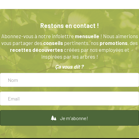
a
plusieurs
variations.
Les
Restons en contact !
options
peuvent
Abonnez-vous à notre infolettre
mensuelle
! Nous aimerions
être
vous partager des
conseils
pertinents, nos
promotions
, des
choisies
recettes découvertes
créées par nos employées et
sur
inspirées par les arbres !
la
Ça vous dit ?
page
du
produit
Je m'abonne!