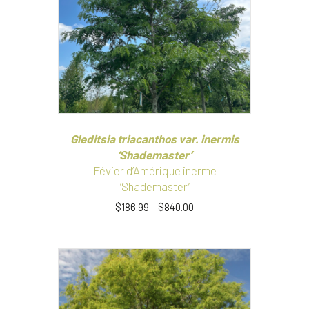
peuvent
être
choisies
sur
la
page
du
produit
Gleditsia triacanthos var. inermis
‘Shademaster’
Févier d’Amérique inerme
‘Shademaster’
$
186.99
–
$
840.00
Ce
produit
a
plusieurs
variations.
Les