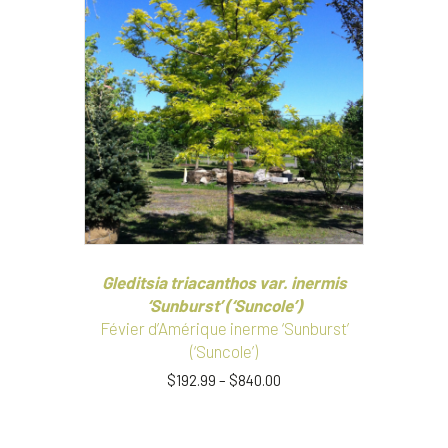
variations.
Les
options
peuvent
être
choisies
sur
la
page
du
produit
Gleditsia triacanthos var. inermis
‘Sunburst’ (‘Suncole’)
Févier d’Amérique inerme ‘Sunburst’
(‘Suncole’)
$
192.99
–
$
840.00
Ce
produit