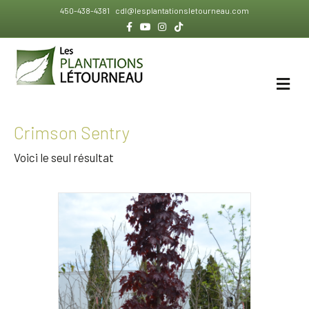
450-438-4381
cdl@lesplantationsletourneau.com
Facebook
Youtube
Instagram
Tiktok
ME
Crimson Sentry
Voici le seul résultat