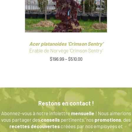
Acer platanoides ‘Crimson Sentry’
Érable de Norvège ‘Crimson Sentry’
$
196.99
–
$
510.00
Ce
produit
a
plusieurs
variations.
Les
Restons en contact !
options
peuvent
Abonnez-vous à notre infolettre
mensuelle
! Nous aimerions
être
vous partager des
conseils
pertinents, nos
promotions
, des
choisies
recettes découvertes
créées par nos employées et
sur