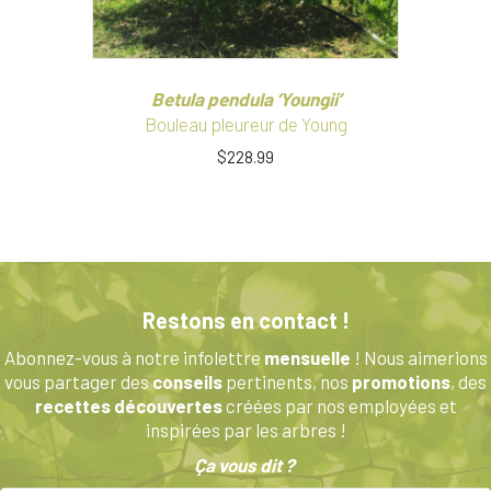
page
du
produit
Betula pendula ‘Youngii’
Bouleau pleureur de Young
$
228.99
Ce
produit
a
plusieurs
variations.
Les
Restons en contact !
options
peuvent
Abonnez-vous à notre infolettre
mensuelle
! Nous aimerions
être
vous partager des
conseils
pertinents, nos
promotions
, des
choisies
recettes découvertes
créées par nos employées et
sur
inspirées par les arbres !
la
Ça vous dit ?
page