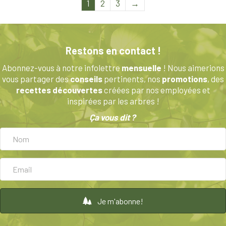
plusieurs
1
2
3
→
variations.
Les
options
peuvent
Restons en contact !
être
Abonnez-vous à notre infolettre
mensuelle
! Nous aimerions
choisies
vous partager des
conseils
pertinents, nos
promotions
, des
sur
recettes découvertes
créées par nos employées et
la
inspirées par les arbres !
page
du
Ça vous dit ?
produit
Je m'abonne!