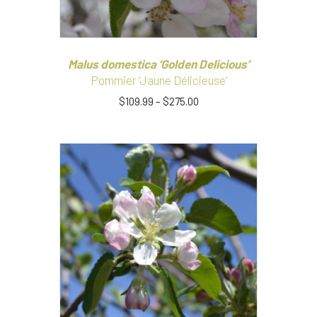
page
du
produit
Malus domestica ‘Golden Delicious’
Pommier ‘Jaune Délicieuse’
$
109.99
–
$
275.00
Ce
produit
a
plusieurs
variations.
Les
options
peuvent
être
choisies
sur
la
page