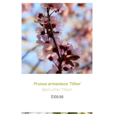
a
plusieurs
variations.
Les
options
peuvent
être
choisies
sur
la
page
du
produit
Prunus armeniaca ‘Tilton’
Abricotier ‘Tilton’
$
109.99
Ce
produit