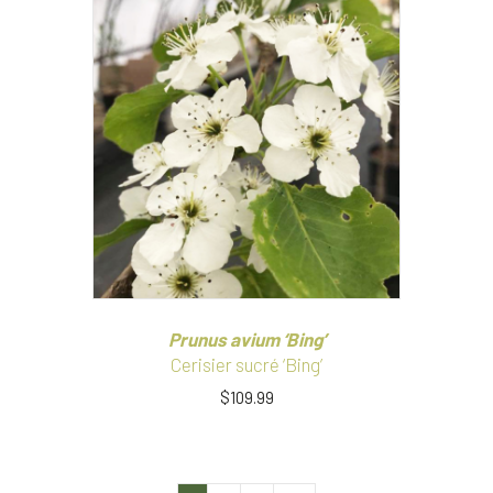
a
plusieurs
variations.
Les
options
peuvent
être
choisies
sur
la
page
du
produit
Prunus avium ‘Bing’
Cerisier sucré ‘Bing’
$
109.99
Ce
produit
a