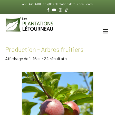
450-438-4381
cdl@lesplantationsletourneau.com
Facebook
Youtube
Instagram
Tiktok
ME
Production - Arbres fruitiers
Affichage de 1–16 sur 34 résultats