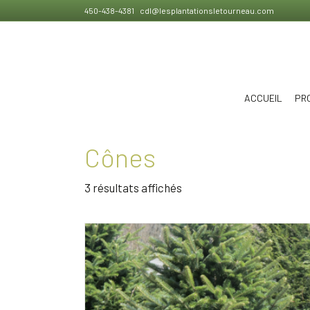
450-438-4381
cdl@lesplantationsletourneau.com
ACCUEIL
PR
Cônes
3 résultats affichés